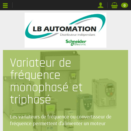
0
Variateur de
fréquence
monophasé et
triphasé
Les variateurs de fréquence ou convertisseur de
fréquence permettent d'alimenter un moteur
électrique asynchrone ou synchrone et de contrôler