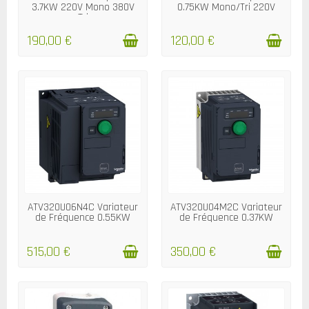
3.7KW 220V Mono 380V
0.75KW Mono/Tri 220V
Tri
190,00 €
120,00 €
DÉLAIS, 3/4 JOURS
DÉLAIS, NOUS CONTACTER
ATV320U06N4C Variateur
ATV320U04M2C Variateur
de Fréquence 0.55KW
de Fréquence 0.37KW
515,00 €
350,00 €