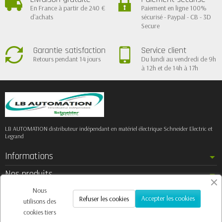
En France à partir de 240 €
Paiement en ligne 100%
d'achats
sécurisé - Paypal - CB - 3D
Secure
Garantie satisfaction
Service client
Retours pendant 14 jours
Du lundi au vendredi de 9h
à 12h et de 14h à 17h
LB AUTOMATION distributeur indépendant en matériel électrique Schneider Electric et
Legrand
Informations
Nos produits
Notre société
Nous
Accepter les cookies
Refuser les cookies
utilisons des
Contactez-nous
cookies tiers