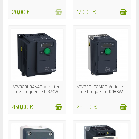
Tri
20,00 €
170,00 €
DÉLAIS, 3/4 JOURS
DÉLAIS, NOUS CONTACTER
ATV320U04N4C Variateur
ATV320U02M2C Variateur
de Fréquence 0.37KW
de Fréquence 0.18KW
460,00 €
280,00 €