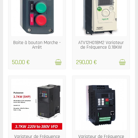
RUPTURE DE STOCK
RUPTURE DE STOCK
Boite à bouton Marche -
ATV12H018M2 Variateur
Arrêt
de Fréquence 0.18KW
50,00 €
290,00 €
DÉLAIS 10/15 JOURS
DÉLAIS 3/4 JOURS
Variateur de Fréquence
Variateur de Fréquence