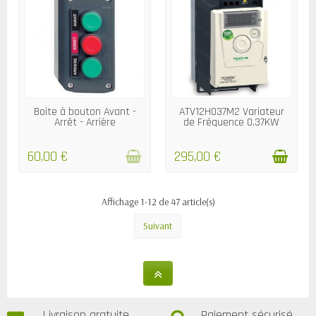
RUPTURE DE STOCK
DÉLAIS 4/5 JOURS
Boite à bouton Avant -
ATV12H037M2 Variateur
Arrêt - Arrière
de Fréquence 0.37KW
60,00 €
295,00 €
Affichage 1-12 de 47 article(s)
Suivant
Livraison gratuite
Paiement sécurisé