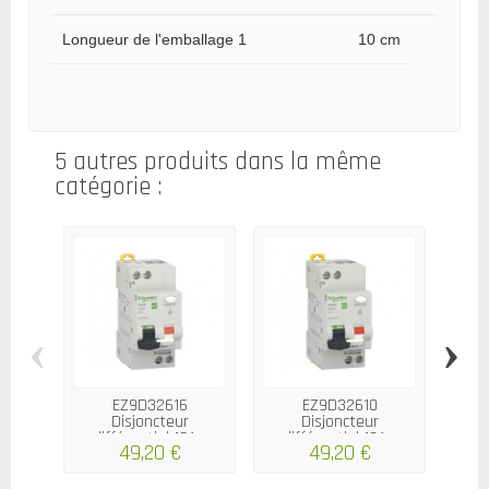
Longueur de l'emballage 1
10 cm
5 autres produits dans la même
catégorie :
‹
›
EZ9D32616
EZ9D32610
Disjoncteur
Disjoncteur
différentiel 16A...
différentiel 10A...
di
49,20 €
49,20 €