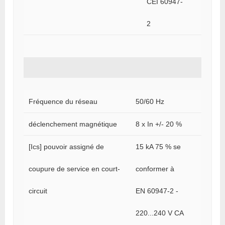
CEI 60947-
2
Fréquence du réseau
50/60 Hz
déclenchement magnétique
8 x In +/- 20 %
[Ics] pouvoir assigné de
15 kA 75 % se
coupure de service en court-
conformer à
circuit
EN 60947-2 -
220...240 V CA