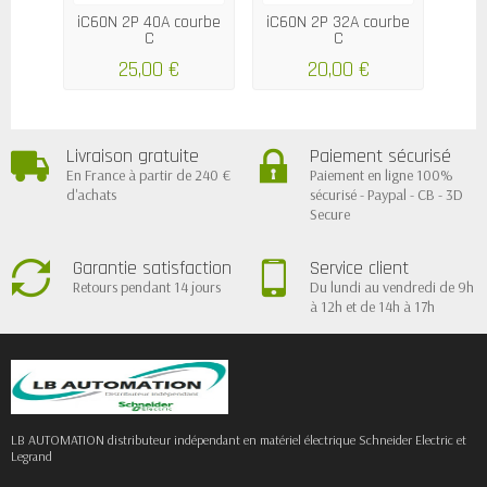
iC60N 2P 40A courbe
iC60N 2P 32A courbe
iC60
C
C
25,00 €
20,00 €
Livraison gratuite
Paiement sécurisé
En France à partir de 240 €
Paiement en ligne 100%
d'achats
sécurisé - Paypal - CB - 3D
Secure
Garantie satisfaction
Service client
Retours pendant 14 jours
Du lundi au vendredi de 9h
à 12h et de 14h à 17h
LB AUTOMATION distributeur indépendant en matériel électrique Schneider Electric et
Legrand