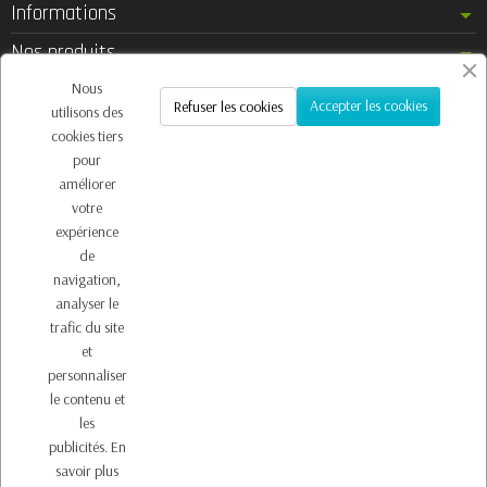
Informations
Nos produits
Notre société
Nous
Accepter les cookies
Refuser les cookies
utilisons des
Contactez-nous
cookies tiers
pour
améliorer
votre
Inscription à la newsletter
expérience
Vous pouvez vous désinscrire à tout moment. Vous trouverez pour cela nos
de
informations de contact dans les conditions d'utilisation du site.
navigation,
analyser le
trafic du site
et
personnaliser
le contenu et
les
publicités.
En
Copyright © 2026 - Design by
Prestacrea
- Ecommerce
savoir plus