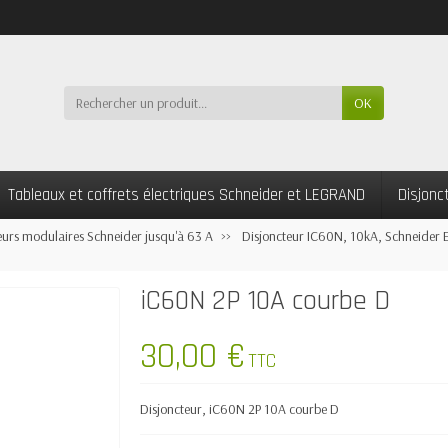
OK
Tableaux et coffrets électriques Schneider et LEGRAND
Disjonc
eurs modulaires Schneider jusqu'à 63 A
Disjoncteur IC60N, 10kA, Schneider E
iC60N 2P 10A courbe D
30,00 €
TTC
Disjoncteur, iC60N 2P 10A courbe D