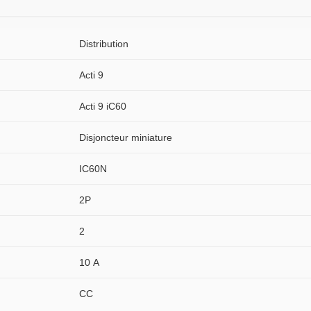
Distribution
Acti 9
Acti 9 iC60
Disjoncteur miniature
IC60N
2P
2
10 A
CC