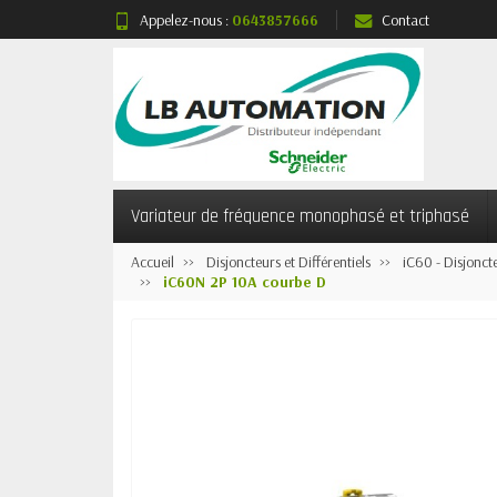
Appelez-nous :
0643857666
Contact
Variateur de fréquence monophasé et triphasé
Accueil
Disjoncteurs et Différentiels
iC60 - Disjonct
iC60N 2P 10A courbe D