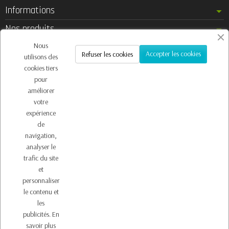
Informations
Nos produits
Notre société
Nous
Accepter les cookies
Refuser les cookies
utilisons des
Contactez-nous
cookies tiers
pour
améliorer
votre
Inscription à la newsletter
expérience
Vous pouvez vous désinscrire à tout moment. Vous trouverez pour cela nos
de
informations de contact dans les conditions d'utilisation du site.
navigation,
analyser le
trafic du site
et
personnaliser
le contenu et
les
publicités.
En
Copyright © 2026 - Design by
Prestacrea
- Ecommerce
savoir plus