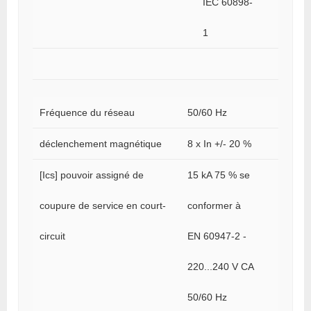
IEC 60898-
1
Fréquence du réseau
50/60 Hz
déclenchement magnétique
8 x In +/- 20 %
[Ics] pouvoir assigné de
15 kA 75 % se
coupure de service en court-
conformer à
circuit
EN 60947-2 -
220...240 V CA
50/60 Hz