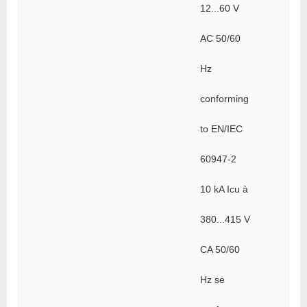
12...60 V
AC 50/60
Hz
conforming
to EN/IEC
60947-2
10 kA Icu à
380...415 V
CA 50/60
Hz se