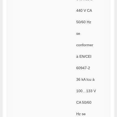
440 V CA
50/60 Hz
se
conformer
à EN/CEI
60947-2
36 kA Icu à
100…133 V
CA 50/60
Hz se