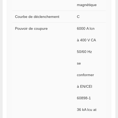
magnétique
Courbe de déclenchement
C
Pouvoir de coupure
6000 A Icn
à 400 V CA
50/60 Hz
se
conformer
à EN/CEI
60898-1
36 kA Icu at