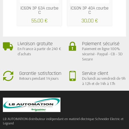
iC60N 3P 63A courbe
iC60N 3P 40A courbe
iC60
C
C
55,00 €
30,00 €
Livraison gratuite
Paiement sécurisé
En France à partir de 240 €
Paiement en ligne 100%
d'achats
sécurisé - Paypal - CB - 3D
Secure
Garantie satisfaction
Service client
Retours pendant 14 jours
Du lundi au vendredi de 9h
à 12h et de 14h à 17h
LB AUTOMATION distributeur indépendant en matériel électrique Schneider Electric et
Legrand