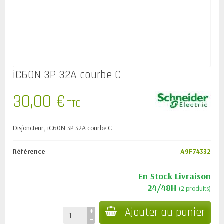
iC60N 3P 32A courbe C
30,00 €
TTC
Disjoncteur, iC60N 3P 32A courbe C
Référence
A9F74332
En Stock Livraison
24/48H
(2 produits)
Ajouter au panier