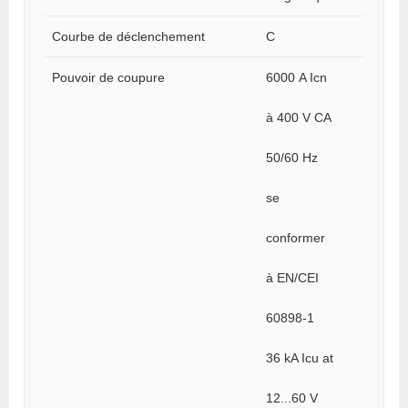
Courbe de déclenchement
C
Pouvoir de coupure
6000 A Icn
à 400 V CA
50/60 Hz
se
conformer
à EN/CEI
60898-1
36 kA Icu at
12...60 V