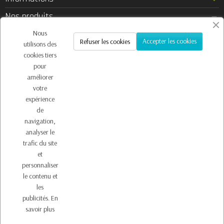
Nos produits
Notre société
Nous
Accepter les cookies
Refuser les cookies
utilisons des
Contactez-nous
cookies tiers
pour
améliorer
votre
Inscription à la newsletter
expérience
Vous pouvez vous désinscrire à tout moment. Vous trouverez pour cela nos
de
informations de contact dans les conditions d'utilisation du site.
navigation,
analyser le
trafic du site
et
personnaliser
le contenu et
les
publicités.
En
Copyright © 2026 - Design by
Prestacrea
- Ecommerce
savoir plus
software by
PrestaShop™