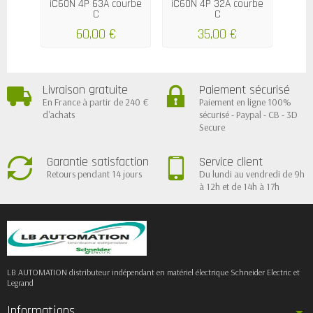
iC60N 4P 63A courbe
iC60N 4P 32A courbe
iC60
C
C
60,00 €
35,00 €
Livraison gratuite
Paiement sécurisé
En France à partir de 240 €
Paiement en ligne 100%
d'achats
sécurisé - Paypal - CB - 3D
Secure
Garantie satisfaction
Service client
Retours pendant 14 jours
Du lundi au vendredi de 9h
à 12h et de 14h à 17h
LB AUTOMATION distributeur indépendant en matériel électrique Schneider Electric et
Legrand
Informations