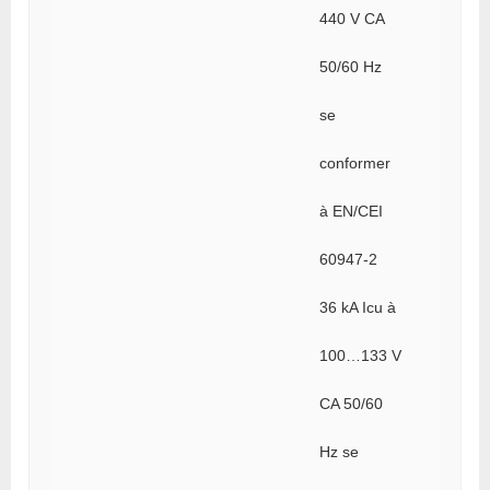
440 V CA
50/60 Hz
se
conformer
à EN/CEI
60947-2
36 kA Icu à
100…133 V
CA 50/60
Hz se