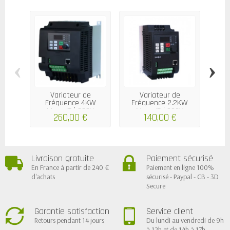
‹
›
Variateur de
Variateur de
Fréquence 4KW
Fréquence 2.2KW
Fr
Mono/Tri 220V
Mono/Tri 220V
M
260,00 €
140,00 €
Livraison gratuite
Paiement sécurisé
En France à partir de 240 €
Paiement en ligne 100%
d'achats
sécurisé - Paypal - CB - 3D
Secure
Garantie satisfaction
Service client
Retours pendant 14 jours
Du lundi au vendredi de 9h
à 12h et de 14h à 17h