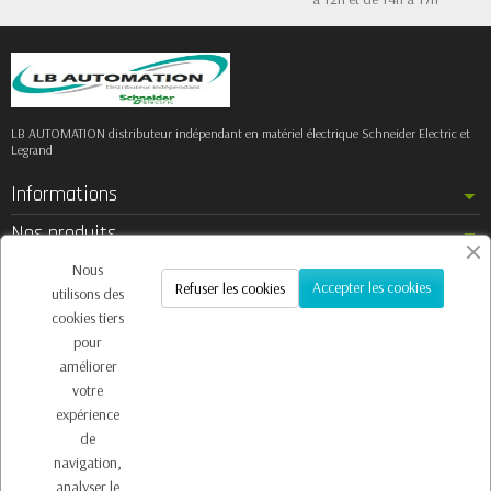
LB AUTOMATION distributeur indépendant en matériel électrique Schneider Electric et
Legrand
Informations
Nos produits
Notre société
Nous
Accepter les cookies
Refuser les cookies
utilisons des
Contactez-nous
cookies tiers
pour
améliorer
votre
Inscription à la newsletter
expérience
Vous pouvez vous désinscrire à tout moment. Vous trouverez pour cela nos
de
informations de contact dans les conditions d'utilisation du site.
navigation,
analyser le