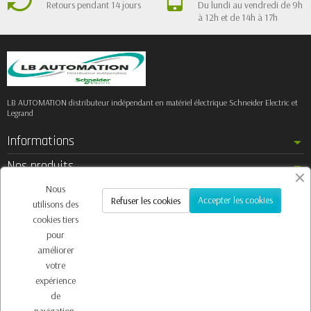
Retours pendant 14 jours
Du lundi au vendredi de 9h
à 12h et de 14h à 17h
LB AUTOMATION distributeur indépendant en matériel électrique Schneider Electric et
Legrand
Informations
Nos produits
Notre société
Nous
Accepter les cookies
Refuser les cookies
utilisons des
Contactez-nous
cookies tiers
pour
améliorer
votre
Inscription à la newsletter
expérience
Vous pouvez vous désinscrire à tout moment. Vous trouverez pour cela nos
de
informations de contact dans les conditions d'utilisation du site.