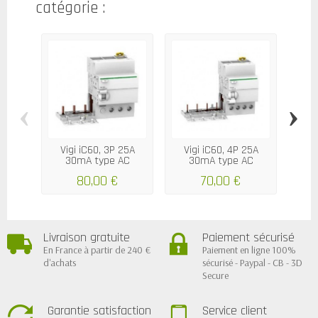
catégorie :
‹
›
Vigi iC60, 3P 25A
Vigi iC60, 4P 25A
Vi
30mA type AC
30mA type AC
3
80,00 €
70,00 €
Livraison gratuite
Paiement sécurisé
En France à partir de 240 €
Paiement en ligne 100%
d'achats
sécurisé - Paypal - CB - 3D
Secure
Garantie satisfaction
Service client