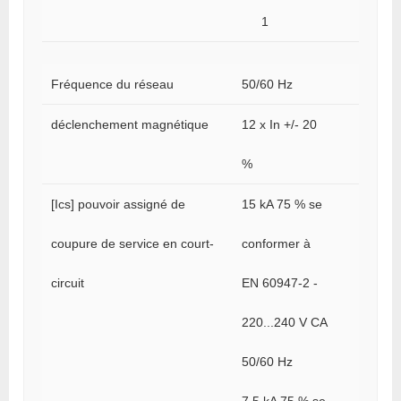
1
Fréquence du réseau
50/60 Hz
déclenchement magnétique
12 x In +/- 20
%
[Ics] pouvoir assigné de
15 kA 75 % se
coupure de service en court-
conformer à
circuit
EN 60947-2 -
220...240 V CA
50/60 Hz
7,5 kA 75 % se