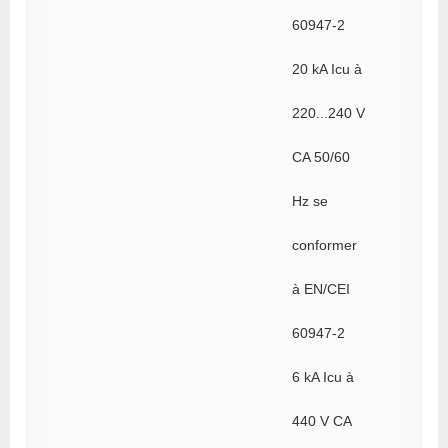
60947-2
20 kA Icu à
220...240 V
CA 50/60
Hz se
conformer
à EN/CEI
60947-2
6 kA Icu à
440 V CA