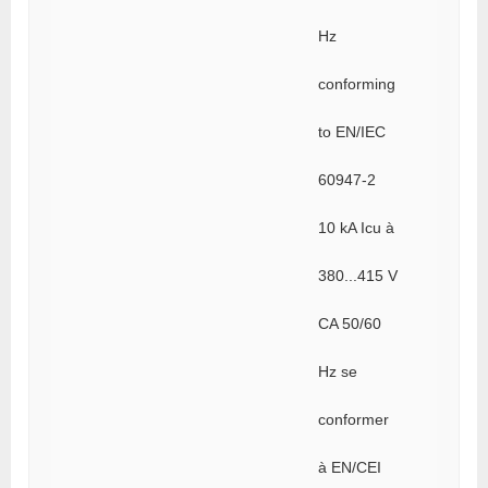
Hz
conforming
to EN/IEC
60947-2
10 kA Icu à
380...415 V
CA 50/60
Hz se
conformer
à EN/CEI