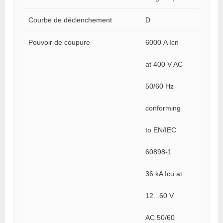
Courbe de déclenchement
D
Pouvoir de coupure
6000 A Icn
at 400 V AC
50/60 Hz
conforming
to EN/IEC
60898-1
36 kA Icu at
12...60 V
AC 50/60