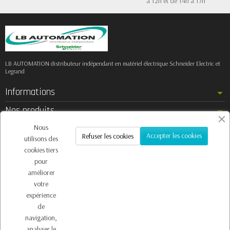
à 12h et de 14h à 17h
LB AUTOMATION distributeur indépendant en matériel électrique Schneider Electric et
Legrand
Informations
Nos produits
Notre société
Nous
Accepter les cookies
Refuser les cookies
utilisons des
Contactez-nous
cookies tiers
pour
améliorer
votre
Inscription à la newsletter
expérience
Vous pouvez vous désinscrire à tout moment. Vous trouverez pour cela nos
de
informations de contact dans les conditions d'utilisation du site.
navigation,
analyser le